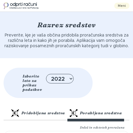
Meni
Občina Lovrenc na Pohorju
Razrez sredstev
Preverite, kje je vaša občina pridobila proračunska sredstva za
različna leta in kako jih je porabila. Aplikacija vam omogoča
raziskovanje posameznih proračunskih kategorij tudi v globino.
Izberite
leto za
prikaz
podatkov
Pridobljena sredstva
Porabljena sredstva
Delež in odstotek proračuna