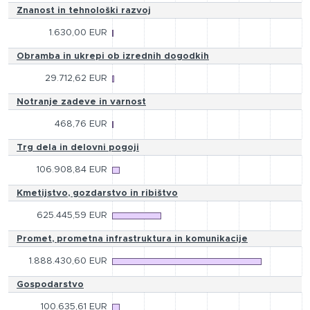
Znanost in tehnološki razvoj
1.630,00 EUR
Obramba in ukrepi ob izrednih dogodkih
29.712,62 EUR
Notranje zadeve in varnost
468,76 EUR
Trg dela in delovni pogoji
106.908,84 EUR
Kmetijstvo, gozdarstvo in ribištvo
625.445,59 EUR
Promet, prometna infrastruktura in komunikacije
1.888.430,60 EUR
Gospodarstvo
100.635,61 EUR