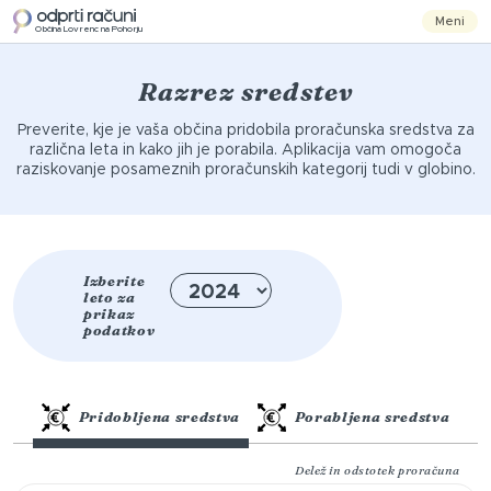
Meni
Občina Lovrenc na Pohorju
Razrez sredstev
Preverite, kje je vaša občina pridobila proračunska sredstva za
različna leta in kako jih je porabila. Aplikacija vam omogoča
raziskovanje posameznih proračunskih kategorij tudi v globino.
Izberite
leto za
prikaz
podatkov
Pridobljena sredstva
Porabljena sredstva
Delež in odstotek proračuna