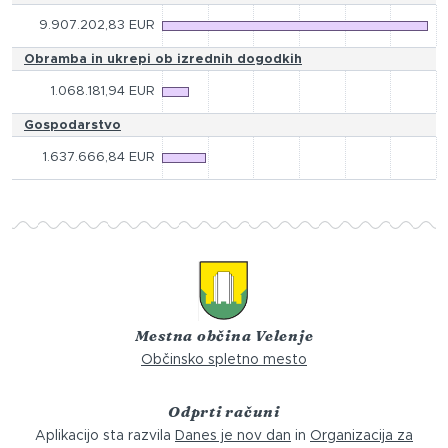
9.907.202,83 EUR
Obramba in ukrepi ob izrednih dogodkih
1.068.181,94 EUR
Gospodarstvo
1.637.666,84 EUR
Mestna občina Velenje
Občinsko spletno mesto
Odprti računi
Aplikacijo sta razvila
Danes je nov dan
in
Organizacija za