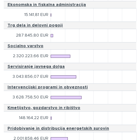
Ekonomska in fiskalna administracija
15.141,81 EUR
Trg dela in delovni pogoji
287.845,80 EUR
Socialno varstvo
2.320.223,66 EUR
Servisiranje javnega dolga
3.043.856,07 EUR
Intervencijski programi in obveznosti
3.628.758,50 EUR
Kmetijstvo, gozdarstvo in ribištvo
148.164,22 EUR
Pridobivanje in distribucija energetskih surovin
2.001.858,46 EUR