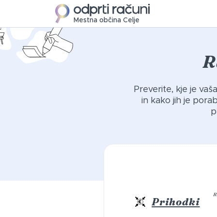
Mestna občina Celje
R
Preverite, kje je va
in kako jih je por
p
R
Prihodki