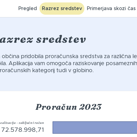
Pregled
Razrez sredstev
Primerjava skozi čas
azrez sredstev
ša občina pridobila proračunska sredstva za različna le
abila. Aplikacija vam omogoča raziskovanje posamezni
roračunskih kategorij tudi v globino.
Proračun 2023
ealizacija - zaključni račun
72.578.998,71