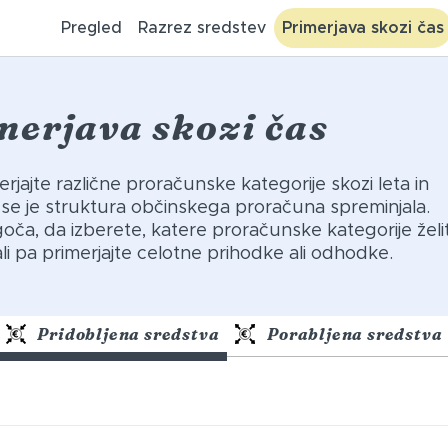
Pregled
Razrez sredstev
Primerjava skozi čas
merjava skozi čas
jajte različne proračunske kategorije skozi leta in
 se je struktura občinskega proračuna spreminjala.
oča, da izberete, katere proračunske kategorije želi
ali pa primerjajte celotne prihodke ali odhodke.
Pridobljena sredstva
Porabljena sredstva