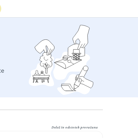
te
Delež in odstotek proračuna