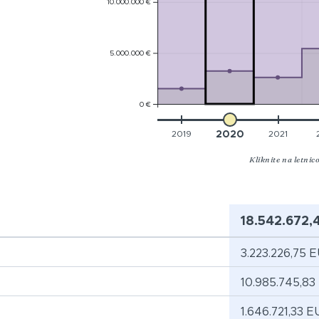
10.000.000 €
5.000.000 €
0 €
2019
2020
2021
Kliknite na letnic
18.542.672,
3.223.226,75 
10.985.745,83
1.646.721,33 E