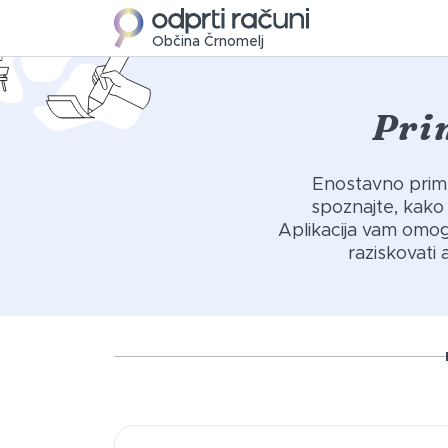
Občina Črnomelj
Pri
Enostavno primer
spoznajte, kako
Aplikacija vam omog
raziskovati 