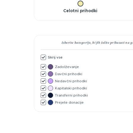
Celotni prihodki
Izberite kategorije, ki jih želite prikazati na g
Skrij vse
Zadolževanje
Davčni prihodki
Nedavčni prihodki
Kapitalski prihodki
Transferni prihodki
Prejete donacije