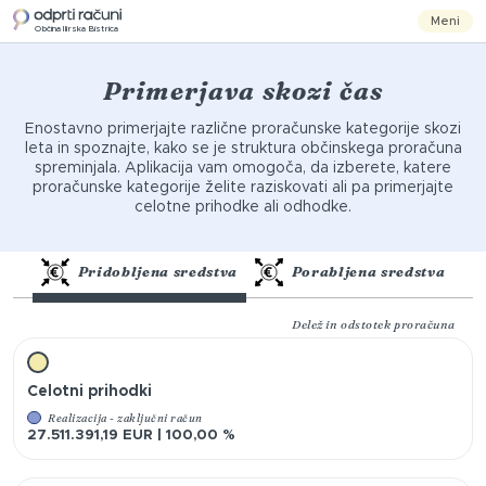
Meni
Občina Ilirska Bistrica
Primerjava skozi čas
Enostavno primerjajte različne proračunske kategorije skozi
leta in spoznajte, kako se je struktura občinskega proračuna
spreminjala. Aplikacija vam omogoča, da izberete, katere
proračunske kategorije želite raziskovati ali pa primerjajte
celotne prihodke ali odhodke.
Pridobljena sredstva
Porabljena sredstva
Delež in odstotek proračuna
Celotni prihodki
Realizacija - zaključni račun
27.511.391,19 EUR | 100,00 %