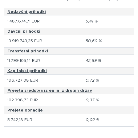
Nedavčni prihodki
1.487.674,71 EUR
5,41 %
Davčni prihodki
13.919.743,35 EUR
50,60 %
Transferni prihodki
11.799.105,14 EUR
42,89 %
Kapitalski prihodki
196.727,08 EUR
0,72 %
Prejeta sredstva iz eu in iz drugih držav
102.398,73 EUR
0,37 %
Prejete donacije
5.742,18 EUR
0,02 %