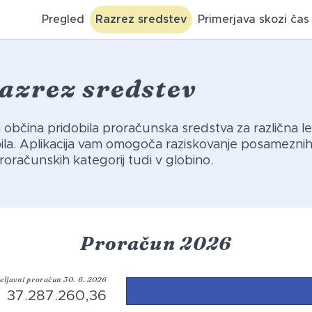
Pregled
Razrez sredstev
Primerjava skozi čas
azrez sredstev
ša občina pridobila proračunska sredstva za različna le
abila. Aplikacija vam omogoča raziskovanje posamezni
roračunskih kategorij tudi v globino.
Proračun 2026
eljavni proračun 30. 6. 2026
37.287.260,36