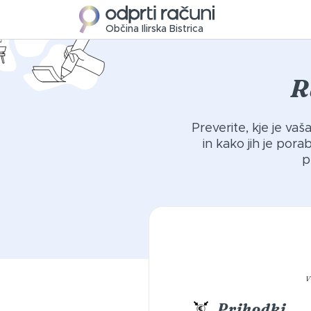
Občina Ilirska Bistrica
R
Preverite, kje je va
in kako jih je por
p
V
Prihodki