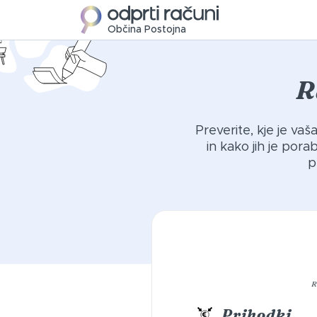
Občina Postojna
R
Preverite, kje je va
in kako jih je por
p
R
Prihodki