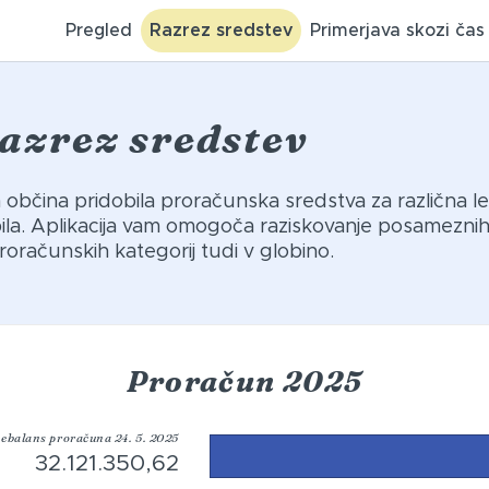
Pregled
Razrez sredstev
Primerjava skozi čas
azrez sredstev
ša občina pridobila proračunska sredstva za različna le
abila. Aplikacija vam omogoča raziskovanje posamezni
roračunskih kategorij tudi v globino.
Proračun 2025
ebalans proračuna 24. 5. 2025
32.121.350,62