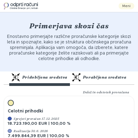
Meni
Občina Šmarje pri Jelšah
Primerjava skozi čas
Enostavno primerjajte različne proračunske kategorije skozi
leta in spoznajte, kako se je struktura občinskega proračuna
spreminjala. Aplikacija vam omogoča, da izberete, katere
proračunske kategorije želite raziskovati ali pa primerjajte
celotne prihodke ali odhodke.
Pridobljena sredstva
Porabljena sredstva
Delež in odstotek proračuna
Celotni prihodki
Sprejeti proračun 17. 12. 2025
18.723.190,00 EUR | 100,00 %
Realizacija 30. 6. 2026
7.499.844,39 EUR | 100,00 %