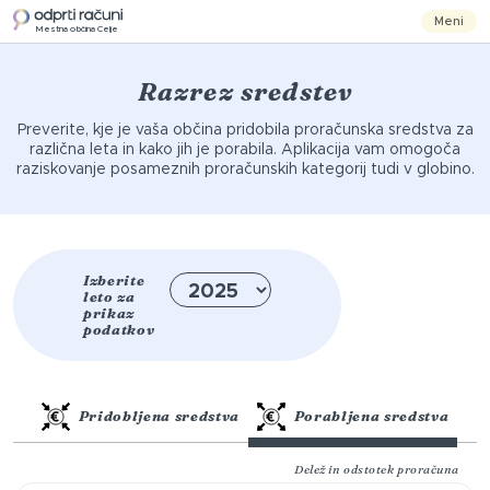
Meni
Mestna občina Celje
Razrez sredstev
Preverite, kje je vaša občina pridobila proračunska sredstva za
različna leta in kako jih je porabila. Aplikacija vam omogoča
raziskovanje posameznih proračunskih kategorij tudi v globino.
Izberite
leto za
prikaz
podatkov
Pridobljena sredstva
Porabljena sredstva
Delež in odstotek proračuna