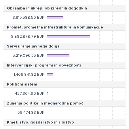
Obramba in ukrepi ob izrednih dogodkih
3.815.588,56 EUR
Promet, prometna infrastruktura in komunikacije
9.882.878,79 EUR
Servisiranje javnega dolga
5.219.096,55 EUR
Intervencijski programi in obveznosti
1.406.841,82 EUR
Politični sistem
427.304,96 EUR
Zunanja politika in mednarodna pomoč
59.474,83 EUR
Kmetijstvo, gozdarstvo in ribištvo