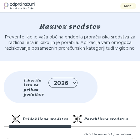
Meni
Mestna občina Celje
Razrez sredstev
Preverite, kje je vaša občina pridobila proračunska sredstva za
različna leta in kako jih je porabila. Aplikacija vam omogoča
raziskovanje posameznih proračunskih kategorij tudi v globino.
Izberite
leto za
prikaz
podatkov
Pridobljena sredstva
Porabljena sredstva
Delež in odstotek proračuna