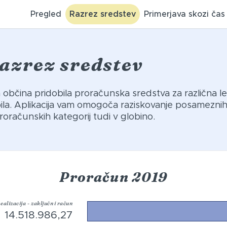
Pregled
Razrez sredstev
Primerjava skozi čas
azrez sredstev
ša občina pridobila proračunska sredstva za različna le
abila. Aplikacija vam omogoča raziskovanje posamezni
roračunskih kategorij tudi v globino.
Proračun 2019
ealizacija - zaključni račun
14.518.986,27