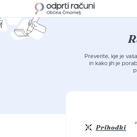
Občina Črnomelj
R
Preverite, kje je va
in kako jih je por
p
R
Prihodki