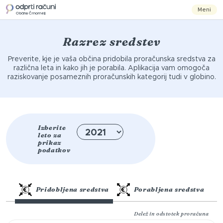
Meni
Občina Črnomelj
Razrez sredstev
Preverite, kje je vaša občina pridobila proračunska sredstva za
različna leta in kako jih je porabila. Aplikacija vam omogoča
raziskovanje posameznih proračunskih kategorij tudi v globino.
Izberite
leto za
prikaz
podatkov
Pridobljena sredstva
Porabljena sredstva
Delež in odstotek proračuna