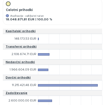
Celotni prihodki
Realizacija - zaključni račun
18.048.871,81 EUR | 100,00 %
Kapitalski prihodki
148.173,53 EUR
Transferni prihodki
2.108.674,71 EUR
Nedavčni prihodki
1.966.604,09 EUR
Davčni prihodki
11.215.421,48 EUR
Zadolževanje
2.600.000,00 EUR