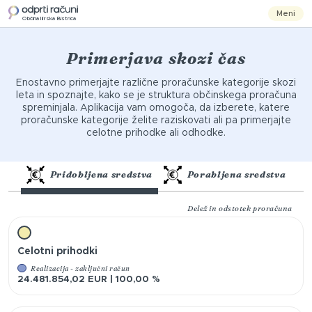
Meni
Občina Ilirska Bistrica
Primerjava skozi čas
Enostavno primerjajte različne proračunske kategorije skozi
leta in spoznajte, kako se je struktura občinskega proračuna
spreminjala. Aplikacija vam omogoča, da izberete, katere
proračunske kategorije želite raziskovati ali pa primerjajte
celotne prihodke ali odhodke.
Pridobljena sredstva
Porabljena sredstva
Delež in odstotek proračuna
Celotni prihodki
Realizacija - zaključni račun
24.481.854,02 EUR | 100,00 %