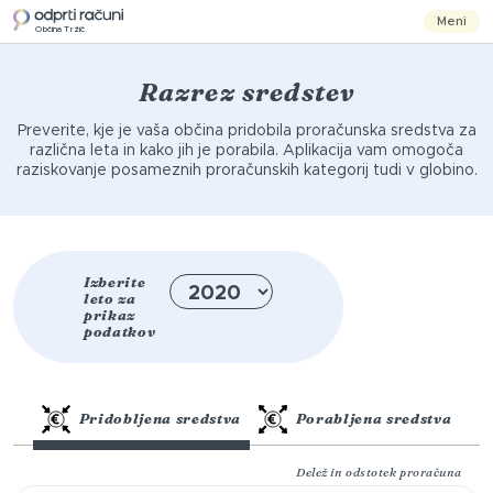
Meni
Občina Tržič
Razrez sredstev
Preverite, kje je vaša občina pridobila proračunska sredstva za
različna leta in kako jih je porabila. Aplikacija vam omogoča
raziskovanje posameznih proračunskih kategorij tudi v globino.
Izberite
leto za
prikaz
podatkov
Pridobljena sredstva
Porabljena sredstva
Delež in odstotek proračuna