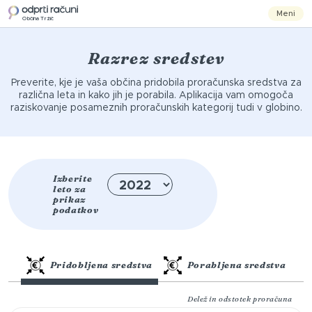
Meni
Občina Tržič
Razrez sredstev
Preverite, kje je vaša občina pridobila proračunska sredstva za
različna leta in kako jih je porabila. Aplikacija vam omogoča
raziskovanje posameznih proračunskih kategorij tudi v globino.
Izberite
leto za
prikaz
podatkov
Pridobljena sredstva
Porabljena sredstva
Delež in odstotek proračuna