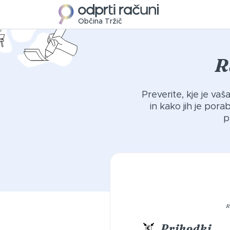
Občina Tržič
R
Preverite, kje je va
in kako jih je por
p
R
Prihodki