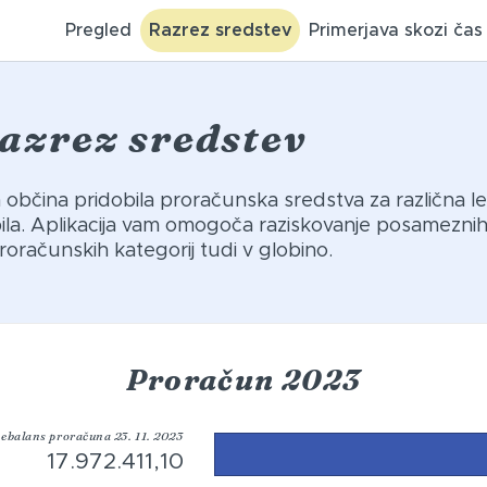
Pregled
Razrez sredstev
Primerjava skozi čas
azrez sredstev
ša občina pridobila proračunska sredstva za različna le
abila. Aplikacija vam omogoča raziskovanje posamezni
roračunskih kategorij tudi v globino.
Proračun 2023
ebalans proračuna 23. 11. 2023
17.972.411,10