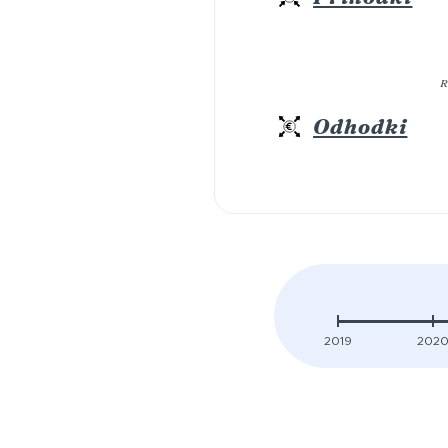
R
Odhodki
2019
202