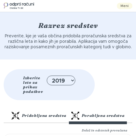
Meni
Občina Tržič
Razrez sredstev
Preverite, kje je vaša občina pridobila proračunska sredstva za
različna leta in kako jih je porabila. Aplikacija vam omogoča
raziskovanje posameznih proračunskih kategorij tudi v globino.
Izberite
leto za
prikaz
podatkov
Pridobljena sredstva
Porabljena sredstva
Delež in odstotek proračuna