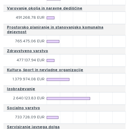
Varovanje okolja in naravne dediščine
491.268,78 EUR
Prostorsko planiranje in stanovanjsko komunalna
dejavnost
765.475,06 EUR
Zdravstveno varstvo
477.137,94 EUR
Kultura, šport in nevladne organizacije
1.379.974,08 EUR
Izobraževanje
2.640.123,83 EUR
Socialno varstvo
733.728,09 EUR
Servisiranje javnega dolga